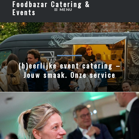
Foodbazar Catering &
Skip
Events
MENU
to
content
(h)eerlijke event catering –
Jouw smaak. Onze service